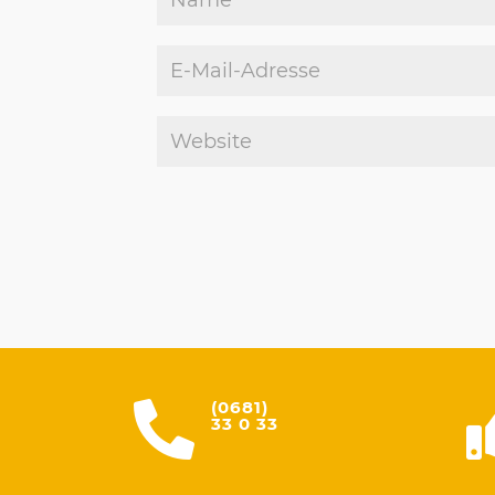
(0681)

33 0 33