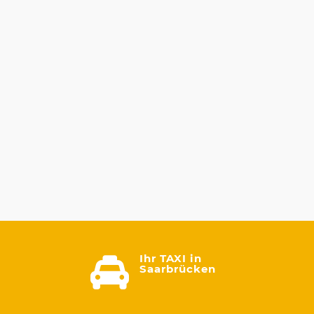
Ihr TAXI in

Saarbrücken