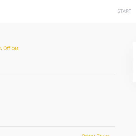
START
n
,
Offices