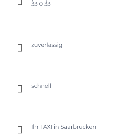

33 0 33
zuverlässig

schnell

Ihr TAXI in Saarbrücken
